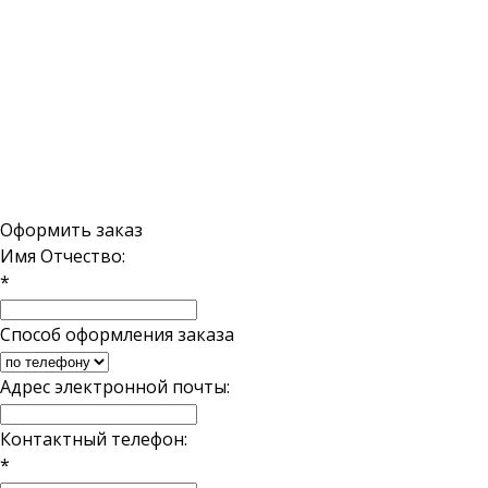
Copyright ©
садыдона.рф
2026
Россия, Ро
«Сады Дона»
⋆
Статьи
Г. Ростов-
Политика конфиденциальности
пр. Коммун
работаем по
Поделиться:
E-mail:
inf
Оформить заказ
Имя Отчество:
*
Способ оформления заказа
Адрес электронной почты:
Контактный телефон:
*