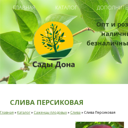
ГЛАВНАЯ
КАТАЛОГ
ДОПОЛНИТЕ
Опт и ро
наличн
безналичны
СЛИВА ПЕРСИКОВАЯ
Главная
»
Каталог
»
Саженцы плодовых
»
Слива
»
Слива Персиковая