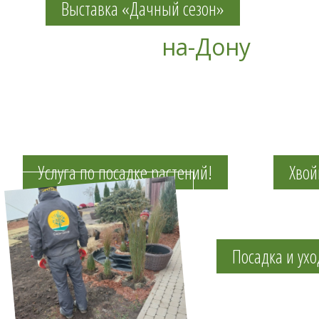
Выставка «Дачный сезон»
на-Дону
Услуга по посадке растений!
Хво
Посадка и ухо