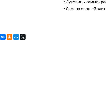
• Луковицы самых кра
• Семена овощей эли
Copyright ©
садыдона.рф
2026
Россия, Ро
«Сады Дона»
⋆
Статьи
Г. Ростов-