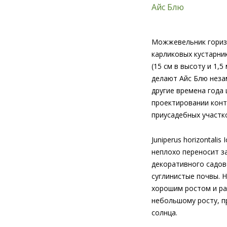
Можжевельник горизо
карликовых кустарни
(15 см в высоту и 1,
делают Айс Блю неза
другие времена года
проектировании конт
приусадебных участк
Juniperus horizontali
неплохо переносит з
декоративного садов
суглинистые почвы. 
хорошим ростом и ра
небольшому росту, пр
солнца.