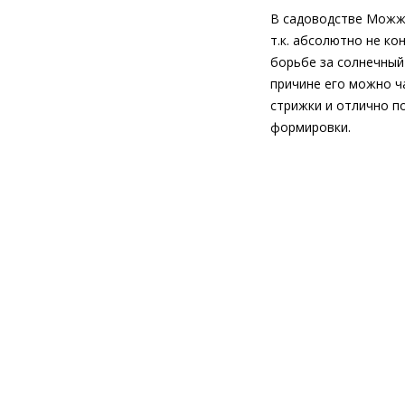
В садоводстве Можже
т.к. абсолютно не ко
борьбе за солнечный 
причине его можно ча
стрижки и отлично п
формировки.