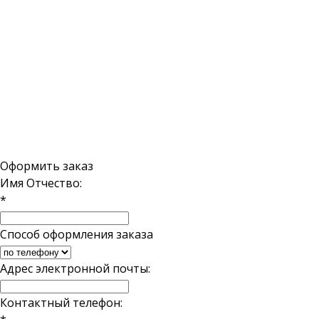
Copyright ©
садыдона.рф
2026
Россия, Ро
«Сады Дона»
⋆
Статьи
Г. Ростов-
Политика конфиденциальности
пр. Коммун
работаем по
Поделиться:
E-mail:
inf
Оформить заказ
Имя Отчество:
*
Способ оформления заказа
Адрес электронной почты:
Контактный телефон: