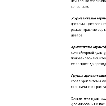
ней только увеличив
качествам.
У хризантемы мул
цветами. Цветовая г
рыжие, красные сорта
цветов.
Хризантема мульт
контейнерной культу
понравилась любител
ее расцвет до прихо
Группа хризантем
сорта хризантемы му
стен начинают распус
Хризантема мультифл
формирования и пас